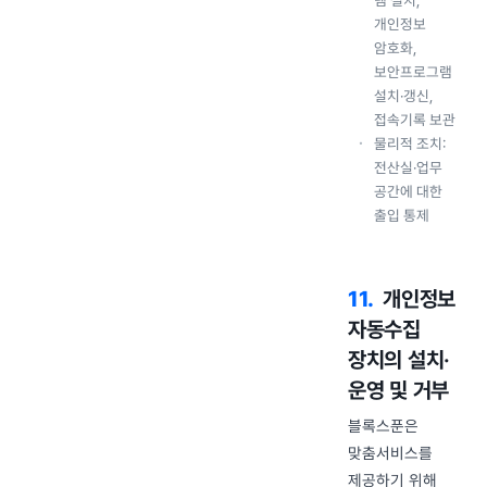
템 설치,
개인정보
암호화,
보안프로그램
설치·갱신,
접속기록 보관
물리적 조치:
전산실·업무
공간에 대한
출입 통제
11
.
개인정보
자동수집
장치의 설치·
운영 및 거부
블록스푼은
맞춤서비스를
제공하기 위해