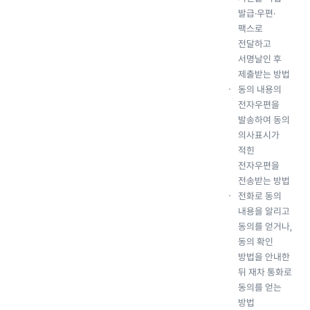
발급·우편·
팩스로
전달하고
서명날인 후
제출받는 방법
동의 내용의
전자우편을
발송하여 동의
의사표시가
적힌
전자우편을
전송받는 방법
전화로 동의
내용을 알리고
동의를 얻거나,
동의 확인
방법을 안내한
뒤 재차 통화로
동의를 얻는
방법