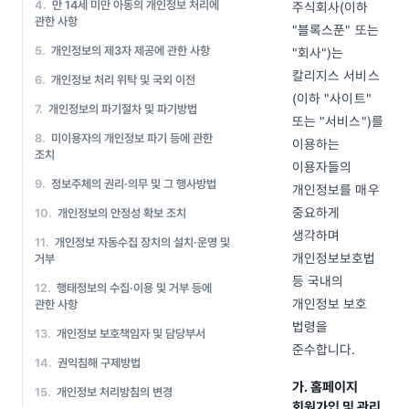
4.
만 14세 미만 아동의 개인정보 처리에
주식회사(이하
관한 사항
"블록스푼" 또는
5.
개인정보의 제3자 제공에 관한 사항
"회사")는
칼리지스 서비스
6.
개인정보 처리 위탁 및 국외 이전
(이하 "사이트"
7.
개인정보의 파기절차 및 파기방법
또는 "서비스")를
8.
미이용자의 개인정보 파기 등에 관한
이용하는
조치
이용자들의
9.
정보주체의 권리·의무 및 그 행사방법
개인정보를 매우
중요하게
10.
개인정보의 안정성 확보 조치
생각하며
11.
개인정보 자동수집 장치의 설치·운영 및
개인정보보호법
거부
등 국내의
12.
행태정보의 수집·이용 및 거부 등에
개인정보 보호
관한 사항
법령을
13.
개인정보 보호책임자 및 담당부서
준수합니다.
14.
권익침해 구제방법
가. 홈페이지
15.
개인정보 처리방침의 변경
회원가입 및 관리