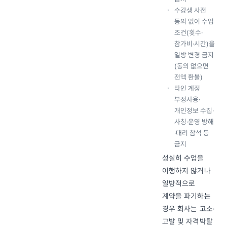
수강생 사전
동의 없이 수업
조건(횟수·
참가비·시간)을
일방 변경 금지
(동의 없으면
전액 환불)
타인 계정
부정사용·
개인정보 수집·
사칭·운영 방해
·대리 참석 등
금지
성실히 수업을
이행하지 않거나
일방적으로
계약을 파기하는
경우 회사는 고소·
고발 및 자격박탈