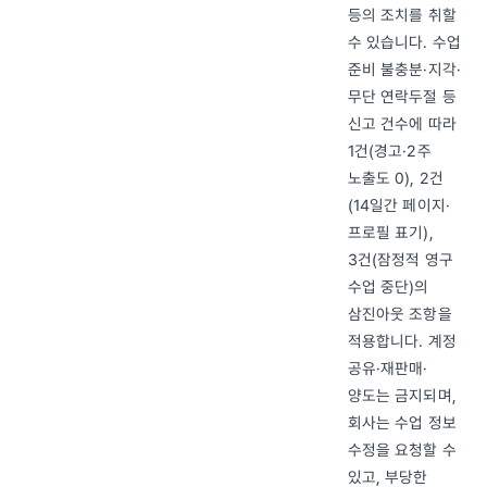
등의 조치를 취할
수 있습니다. 수업
준비 불충분·지각·
무단 연락두절 등
신고 건수에 따라
1건(경고·2주
노출도 0), 2건
(14일간 페이지·
프로필 표기),
3건(잠정적 영구
수업 중단)의
삼진아웃 조항을
적용합니다. 계정
공유·재판매·
양도는 금지되며,
회사는 수업 정보
수정을 요청할 수
있고, 부당한